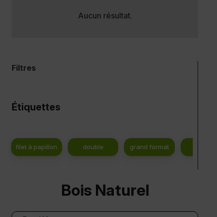
Aucun résultat.
Filtres
Étiquettes
filet à papillon
double
grand format
NULL
Bois Naturel