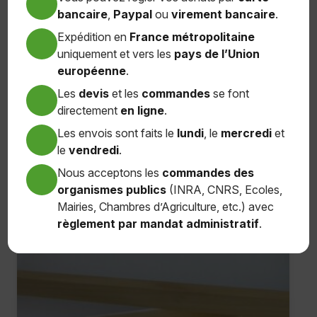
bancaire
,
Paypal
ou
virement bancaire
.
30,00
€
Expédition en
France métropolitaine
uniquement et vers les
pays de l’Union
Ajouter au panier
européenne
.
Les
devis
et les
commandes
se font
directement
en ligne
.
Les envois sont faits le
lundi
, le
mercredi
et
le
vendredi
.
Nous acceptons les
commandes des
organismes publics
(INRA, CNRS, Ecoles,
Mairies, Chambres d’Agriculture, etc.) avec
règlement par mandat administratif
.