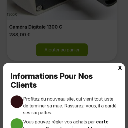
Caméra Digitale 1300 C
288,00
€
Ajouter au panier
X
Informations Pour Nos
Clients
Profitez du nouveau site, qui vient tout juste
de terminer sa mue. Rassurez-vous, il a gardé
ses six pattes.
Vous pouvez régler vos achats par
carte
Conducteur À 1 Bras