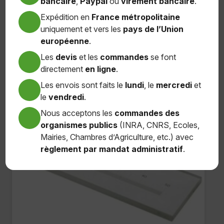
bancaire
,
Paypal
ou
virement bancaire
.
110,40
€
Expédition en
France métropolitaine
uniquement et vers les
pays de l’Union
Ajouter au panier
européenne
.
Les
devis
et les
commandes
se font
directement
en ligne
.
Les envois sont faits le
lundi
, le
mercredi
et
le
vendredi
.
Nous acceptons les
commandes des
organismes publics
(INRA, CNRS, Ecoles,
Mairies, Chambres d’Agriculture, etc.) avec
règlement par mandat administratif
.