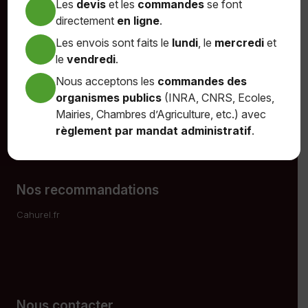
Les
devis
et les
commandes
se font
Envoyer
directement
en ligne
.
Les envois sont faits le
lundi
, le
mercredi
et
le
vendredi
.
Paiement sécurisé
Nous acceptons les
commandes des
organismes publics
(INRA, CNRS, Ecoles,
Mairies, Chambres d’Agriculture, etc.) avec
règlement par mandat administratif
.
Nos recommandations
Cahurel.fr
Nous contacter