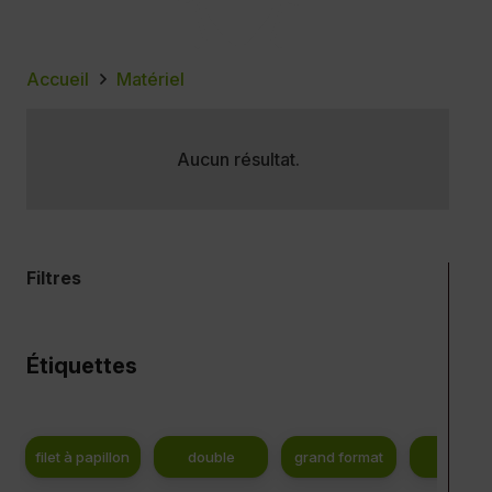
Accueil
Matériel
Aucun résultat.
Filtres
Étiquettes
filet à papillon
double
grand format
NULL