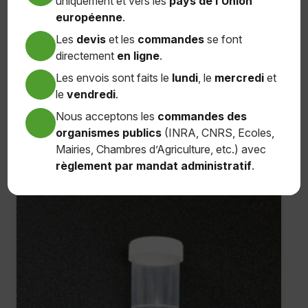
uniquement et vers les
pays de l’Union
européenne
.
Flacon 500ml Pour Tente Malaise PM03-B
Les
devis
et les
commandes
se font
6,00
€
directement
en ligne
.
Les envois sont faits le
lundi
, le
mercredi
et
Ajouter au panier
le
vendredi
.
Nous acceptons les
commandes des
organismes publics
(INRA, CNRS, Ecoles,
Mairies, Chambres d’Agriculture, etc.) avec
règlement par mandat administratif
.