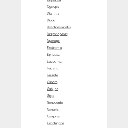
Cyclopis
Dialithis
Diopa
Dolichosomastis
Drepanoperas
Dyomyx
Epidromia
Epitausa
Eudocima
Feigeria
Ferenta
Gabara
Gabyna
Gigia
Gonodonta
Gonuris
Gorgone
Graphigona