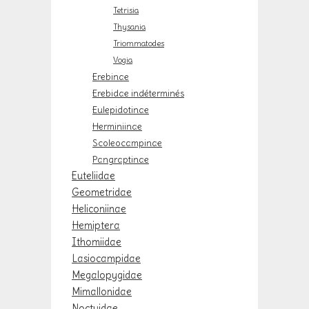
Tetrisia
Thysania
Triommatodes
Vogia
Erebinae
Erebidae indéterminés
Eulepidotinae
Herminiinae
Scoleocampinae
Pangraptinae
Euteliidae
Geometridae
Heliconiinae
Hemiptera
Ithomiidae
Lasiocampidae
Megalopygidae
Mimallonidae
Noctuidae