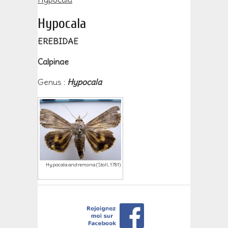
Hypocala
EREBIDAE
Calpinae
Genus :
Hypocala
Hypocala andremona (Stoll, 1781)