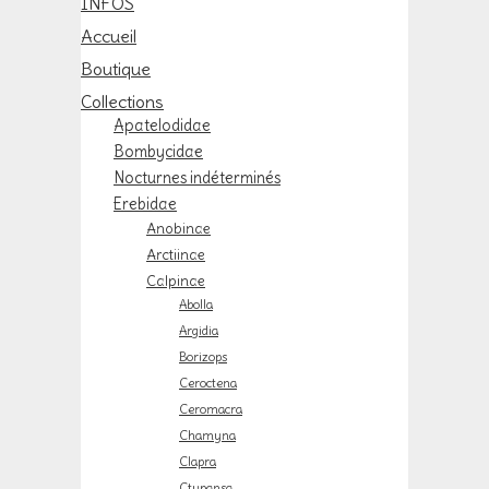
INFOS
Accueil
Boutique
Collections
Apatelodidae
Bombycidae
Nocturnes indéterminés
Erebidae
Anobinae
Arctiinae
Calpinae
Abolla
Argidia
Borizops
Ceroctena
Ceromacra
Chamyna
Clapra
Ctypansa