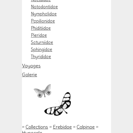
Notodontidae
Nymphalidae
Papilionidae
Phiditiidae
Pieridae
Saturniidae
Sphingidae
Thyrididae
Voyages
Galerie
»
Collections
»
Erebidae
»
Calpinae
»
Hypocala