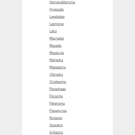
Hemeroblemma
Hypocala
Lepidodes
Lesmone
Letis
Macrodes
Massala
Mazacyla
Melipotis
Metalectra
Obroatis
Orodesma
Parachaea
Pararcte
Peteroma
Pseudyrias
Ronania
Sosxetra
Syllectra