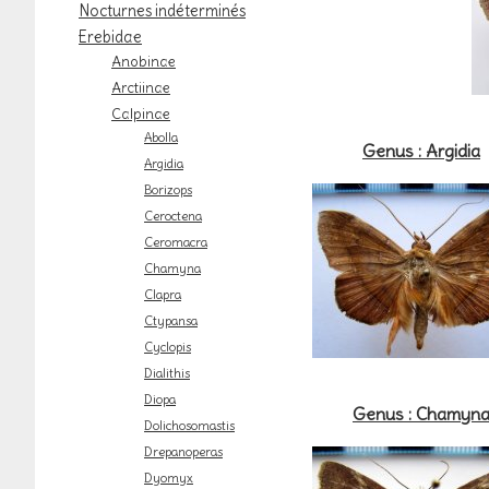
Nocturnes indéterminés
Erebidae
Anobinae
Arctiinae
Calpinae
Abolla
Genus : Argidia
Argidia
Borizops
Ceroctena
Ceromacra
Chamyna
Clapra
Ctypansa
Cyclopis
Dialithis
Diopa
Genus : Chamyn
Dolichosomastis
Drepanoperas
Dyomyx