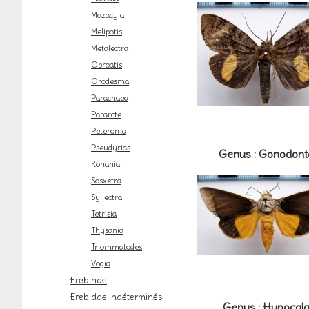
Mazacyla
Melipotis
Metalectra
Obroatis
Orodesma
Parachaea
Pararcte
Peteroma
Pseudyrias
Genus : Gonodont
Ronania
Sosxetra
Syllectra
Tetrisia
Thysania
Triommatodes
Vogia
Erebinae
Erebidae indéterminés
Genus : Hypocal