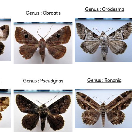
Genus : Orodesma
Genus : Obroatis
Genus : Ronania
a
Genus : Pseudyrias