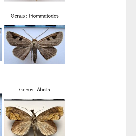
Genus : Triommatodes
Genus :
Abolla