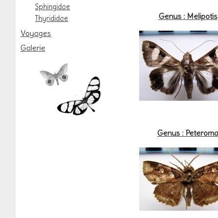
Sphingidae
Genus : Melipotis
Thyrididae
Voyages
Galerie
Genus : Peterom