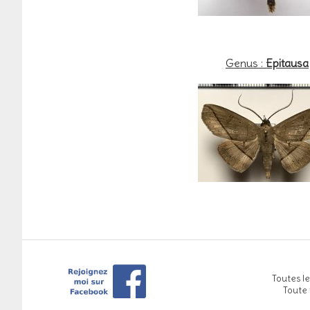
Genus :
Epitausa
Toutes le
Toute 