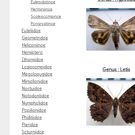
Eulepidotinae
Herminiinae
Scoleocampinae
Pangraptinae
Euteliidae
Geometridae
Heliconiinae
Hemiptera
Ithomiidae
Lasiocampidae
Genus : Letis
Megalopygidae
Mimallonidae
Noctuidae
Notodontidae
Nymphalidae
Papilionidae
Phiditiidae
Pieridae
Saturniidae