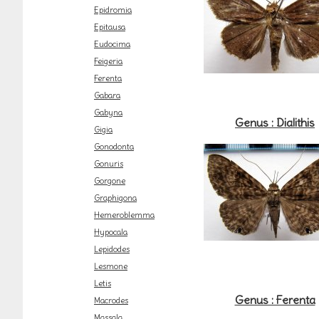
Epidromia
Epitausa
Eudocima
Feigeria
Ferenta
Gabara
Gabyna
Genus : Dialithis
Gigia
Gonodonta
Gonuris
Gorgone
Graphigona
Hemeroblemma
Hypocala
Lepidodes
Lesmone
Letis
Genus : Ferenta
Macrodes
Massala