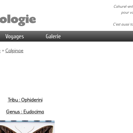
Cahurel-ent
pour vo
C'est aussi t
Voyages
Galerie
e
»
Calpinae
Tribu : Ophiderini
Genus : Eudocima