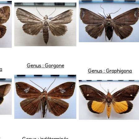
Genus : Gorgone
a
Genus : Graphigona
a