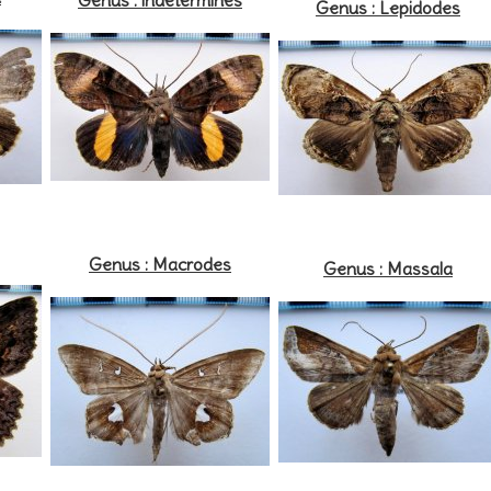
Genus : indéterminés
Genus : Lepidodes
Genus : Macrodes
Genus : Massala