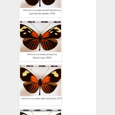
Heliconius erato amalfreda forme
juanita Neustetter, 1938
Heliconius erato amazona
Staudinger, 1896
Heliconius erato lattivita Butler, 1877