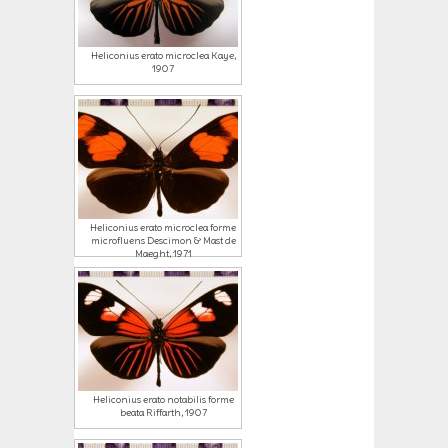
Heliconius erato microclea Kaye,
1907
Heliconius erato microclea forme
microfluens Descimon & Mast de
Maeght, 1971
Heliconius erato notabilis forme
beata Riffarth, 1907