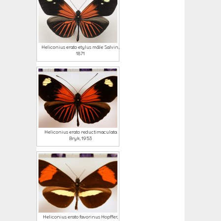
Heliconius erato etylus mâle Salvin,
1871
Heliconius erato reductimaculata
Bryk, 1953
Heliconius erato favorinus Hopffer,