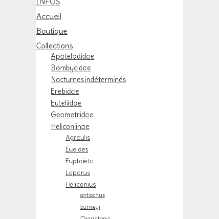
INFOS
Accueil
Boutique
Collections
Apatelodidae
Bombycidae
Nocturnes indéterminés
Erebidae
Euteliidae
Geometridae
Heliconiinae
Agraulis
Eueides
Euptoieta
Laparus
Heliconius
antiochus
burneyi
Charihtonia