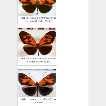
Heliconius erato amalfreda forme
dryope Riffarth, 1900
Heliconius erato amalfreda forme
elimaea Erichson, 1848
Heliconius erato amalfreda forme
elimaea