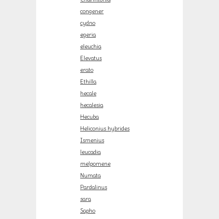
congener
cydno
egeria
eleuchia
Elevatus
erato
Ethilla
hecale
hecalesia
Hecuba
Heliconius hybrides
Ismenius
leucadia
melpomene
Numata
Pardalinus
sara
Sapho