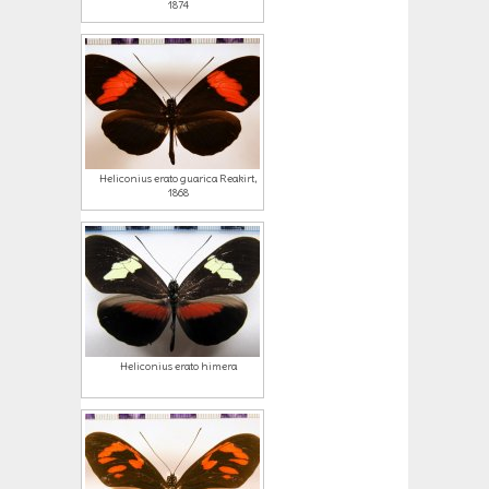
1874
Heliconius erato guarica Reakirt,
1868
Heliconius erato himera