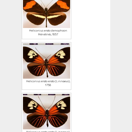
Heliconius erato demophoon
Ménétriés, 1857
Heliconius erato erato (Linnaeus),
1758
Heliconius erato erato (Linnaeus),