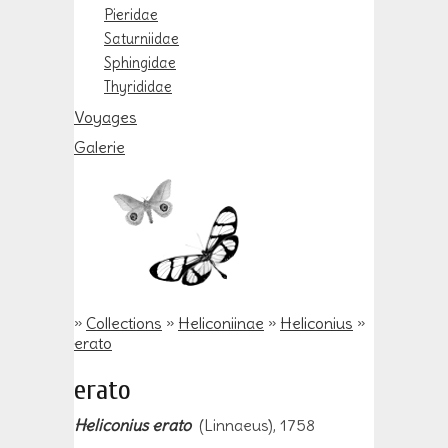
Pieridae
Saturniidae
Sphingidae
Thyrididae
Voyages
Galerie
»
Collections
»
Heliconiinae
»
Heliconius
»
erato
erato
Heliconius erato
(Linnaeus), 1758