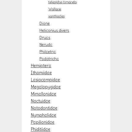
telesiphe-timareta
Wallacei
xanthocles
Dione
Heliconius divers
Dryas
Neruda
Philaetria
Podotricha
Hemiptera
Ithomiidae
Lasiocampidae
Megalopygidae
Mimallonidae
Noctuidae
Notodontidae
Nymphalidae
Papilionidae
Phiditiidae