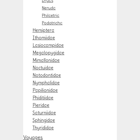
Dryas
Neruda
Philaetria
Podotricha
Hemiptera
Ithomiidae
Lasiocampidae
Megalopygidae
Mimallonidae
Noctuidae
Notodontidae
Nymphalidae
Papilionidae
Phiditiidae
Pieridae
Saturniidae
Sphingidae
Thyrididae
Voyages