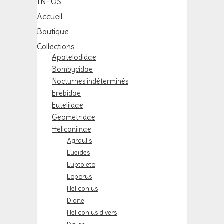
INFOS
Accueil
Boutique
Collections
Apatelodidae
Bombycidae
Nocturnes indéterminés
Erebidae
Euteliidae
Geometridae
Heliconiinae
Agraulis
Eueides
Euptoieta
Laparus
Heliconius
Dione
Heliconius divers