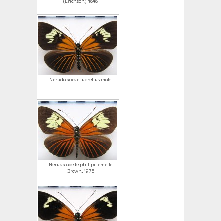
(Erichson), 1848
Neruda aoede lucretius male
Neruda aoede philipi femelle
Brown, 1975