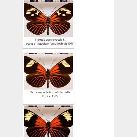
Neruda aoede aoede f.
postalbimaculata femelle Bryk, 1954
Neruda aoede bartletti femelle
Druce, 1876