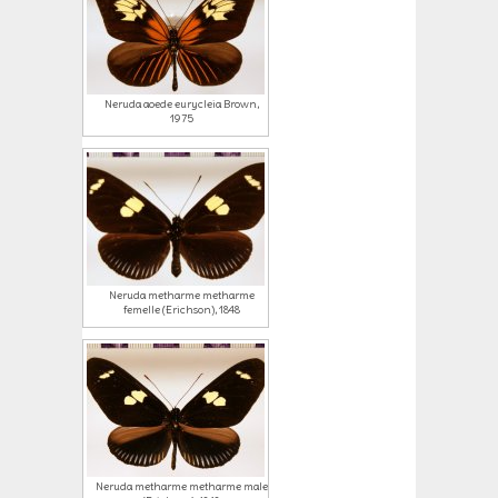
Neruda aoede eurycleia Brown,
1975
Neruda metharme metharme
femelle (Erichson), 1848
Neruda metharme metharme male