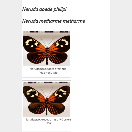
Neruda aoede philipi
Neruda metharme metharme
Neruda aoede aoede femelle
(Hübner), 1816
Neruda aoede aoede male (Hübner),
1816