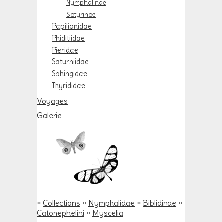
Nymphalinae
Satyrinae
Papilionidae
Phiditiidae
Pieridae
Saturniidae
Sphingidae
Thyrididae
Voyages
Galerie
»
Collections
»
Nymphalidae
»
Biblidinae
»
Catonephelini
»
Myscelia