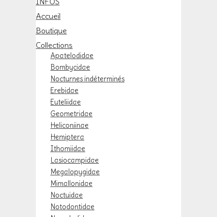
INFOS
Accueil
Boutique
Collections
Apatelodidae
Bombycidae
Nocturnes indéterminés
Erebidae
Euteliidae
Geometridae
Heliconiinae
Hemiptera
Ithomiidae
Lasiocampidae
Megalopygidae
Mimallonidae
Noctuidae
Notodontidae