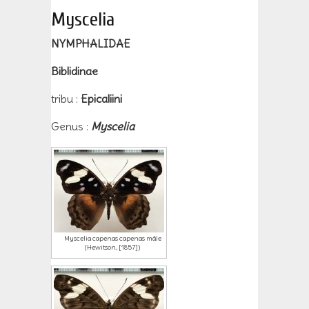
Myscelia
NYMPHALIDAE
Biblidinae
tribu :
Epicaliini
Genus :
Myscelia
Myscelia capenas capenas mâle
(Hewitson, [1857])