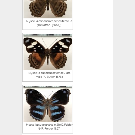
Myscelia capenas capenas femelle
(Hewitson, [1857])
Myscelia capenas octomaculata
mâle (A. Butler, 1873)
Myscelia cyananthe mâle C. Felder
& R. Felder, 1867