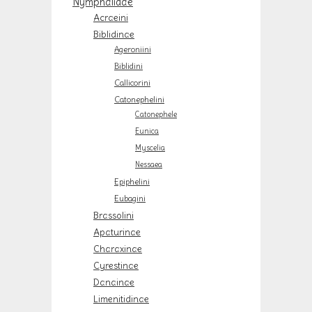
Nymphalidae
Acraeini
Biblidinae
Ageroniini
Biblidini
Callicorini
Catonephelini
Catonephele
Eunica
Myscelia
Nessaea
Epiphelini
Eubagini
Brassolini
Apaturinae
Charaxinae
Cyrestinae
Danainae
Limenitidinae