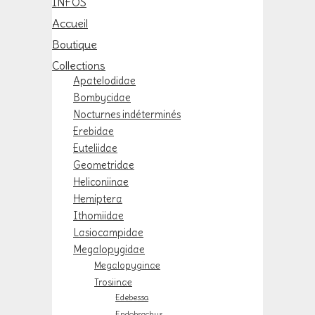
INFOS
Accueil
Boutique
Collections
Apatelodidae
Bombycidae
Nocturnes indéterminés
Erebidae
Euteliidae
Geometridae
Heliconiinae
Hemiptera
Ithomiidae
Lasiocampidae
Megalopygidae
Megalopyginae
Trosiinae
Edebessa
Endobrachys