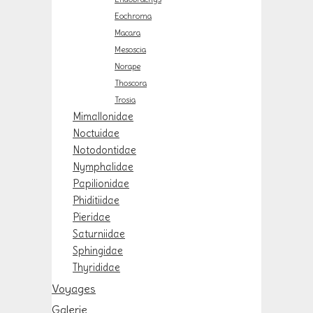
Eochroma
Macara
Mesoscia
Norape
Thoscora
Trosia
Mimallonidae
Noctuidae
Notodontidae
Nymphalidae
Papilionidae
Phiditiidae
Pieridae
Saturniidae
Sphingidae
Thyrididae
Voyages
Galerie