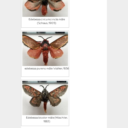
Edebessa circumcincta mâle
(Schaus, 1905)
edebessa purens mâle Walker, 1856
Edebessa bicolor mâle (Möschler,
1883)