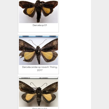
Darceta sp 01
Darceta cerdai sp nova H. Thöny,
2017
Darceta sp 02