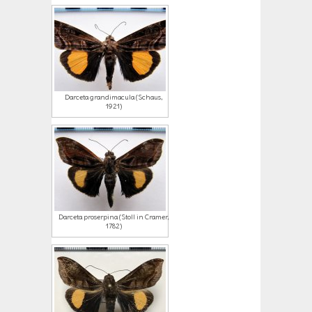
Darceta grandimacula (Schaus,
1921)
Darceta proserpina (Stoll in Cramer,
1782)