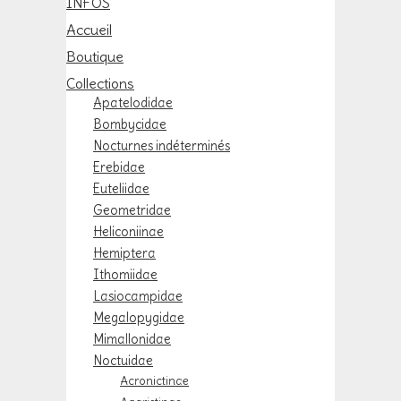
INFOS
Accueil
Boutique
Collections
Apatelodidae
Bombycidae
Nocturnes indéterminés
Erebidae
Euteliidae
Geometridae
Heliconiinae
Hemiptera
Ithomiidae
Lasiocampidae
Megalopygidae
Mimallonidae
Noctuidae
Acronictinae