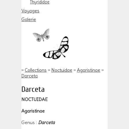
Thyrididae
Voyages
Galerie
»
Collections
»
Noctuidae
»
Agaristinae
»
Darceta
Darceta
NOCTUIDAE
Agaristinae
Genus :
Darceta