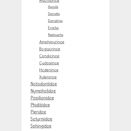
Agaristinae
Aucula
Darceta
Darcetina
Erocha
Neotuerta
Amphipyrinae
Bagisarinae
Condicinae
Cydosiinae
Hadeninae
Xyleninae
Notodontidae
Nymphalidae
Papilionidae
Phiditiidae
Pieridae
Saturniidae
Sphingidae