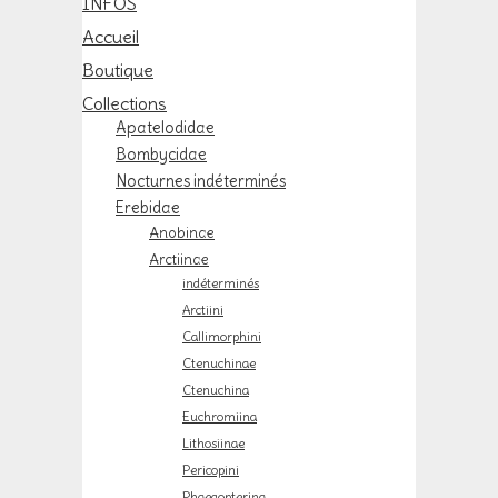
INFOS
Accueil
Boutique
Collections
Apatelodidae
Bombycidae
Nocturnes indéterminés
Erebidae
Anobinae
Arctiinae
indéterminés
Arctiini
Callimorphini
Ctenuchinae
Ctenuchina
Euchromiina
Lithosiinae
Pericopini
Phaegopterina