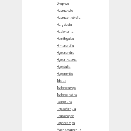
Graphea
Haemanota
Haemaphlebiella
Halysidota
Haplonerita
Hemihyalea
Himerarctia
Hyperandra
Hyperthaema
Hypidalia
Hyponerita
Idalus
Ischnocampa
Ischnognatha
Lampruna
Lepidokirbyia
Leucanopsis
Lophocampa
Machaeraptenus