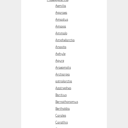
Aemilia
Agaraea
Amastus
Amaxia
Ammalo
Amphelarctia
Anaxita
Aphyle
Apyre
Araeomolis
Arctiarpia
astralarctia
Azatrephes
Baritius
Bernathonomus
Bertholdia
Carales
Carathis