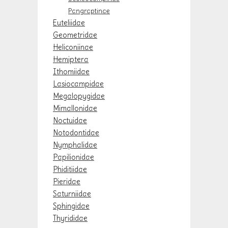
Pangraptinae
Euteliidae
Geometridae
Heliconiinae
Hemiptera
Ithomiidae
Lasiocampidae
Megalopygidae
Mimallonidae
Noctuidae
Notodontidae
Nymphalidae
Papilionidae
Phiditiidae
Pieridae
Saturniidae
Sphingidae
Thyrididae