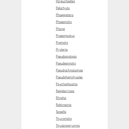
Pareuchaetes
Pelochyta
Phaegoptera
Phaeomolis
Pitane
Praeamastus
Premolis
Pryteria
Pseudapistosia
Pseudepimolis
Pseudischnocampa
Pseudohemihyalea
Psychophasma
Regobarrosia
Rhipha
Robinsonia
Tessella
Thyromolis
Thysanoprymna