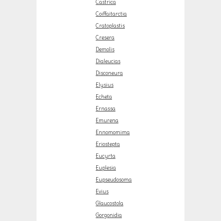
Castrica
Coiffaitarctia
Cratoplastis
Cresera
Demolis
Dialeucias
Disconeura
Elysius
Echeta
Ernassa
Emurena
Ennomomima
Eriostepta
Eucyrta
Euplesia
Eupseudosoma
Evius
Glaucostola
Gorgonidia