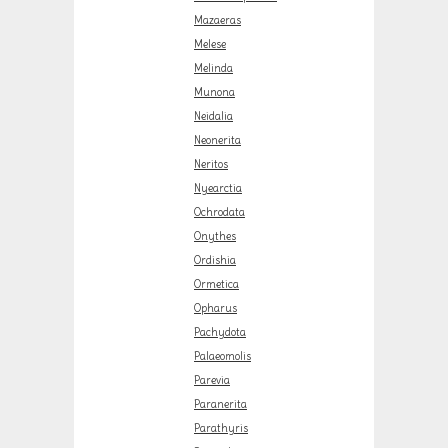
Mazaeras
Melese
Melinda
Munona
Neidalia
Neonerita
Neritos
Nyearctia
Ochrodata
Onythes
Ordishia
Ormetica
Opharus
Pachydota
Palaeomolis
Parevia
Paranerita
Parathyris