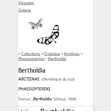
Voyages
Galerie
»
Collections
»
Erebidae
»
Arctiinae
»
Phaegopterina
»
Bertholdia
Bertholdia
ARCTIINAE
d'Amérique du sud
PHAEGOPTERINI
Genus :
Bertholdia
Schaus, 1896