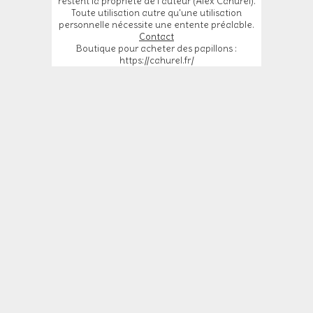
restent la propriété de l'auteur (Alex Cahurel).
Toute utilisation autre qu'une utilisation
personnelle nécessite une entente préalable.
Contact
Boutique pour acheter des papillons :
https://cahurel.fr/