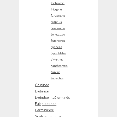
Trichromia
Tricypha
Turuptiana
Scaptius
Selenarctia
Senecauxia
Sutonocrea
Sychesia
Symphlebia
Viviennea
Xanthoarctia
Zaevius
Zatrephes
Calpinae
Erebinae
Erebidae indéterminés
Eulepidotinae
Herminiinae
Scoleocampinae