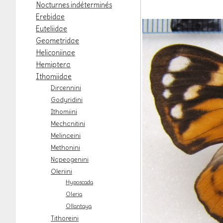
Nocturnes indéterminés
Erebidae
Euteliidae
Geometridae
Heliconiinae
Hemiptera
Ithomiidae
Dircennini
Godyridini
Ithomiini
Mechanitini
Melinaeini
Methonini
Napeogenini
Oleriini
Hyposcada
Oleria
Ollantaya
Tithoreini