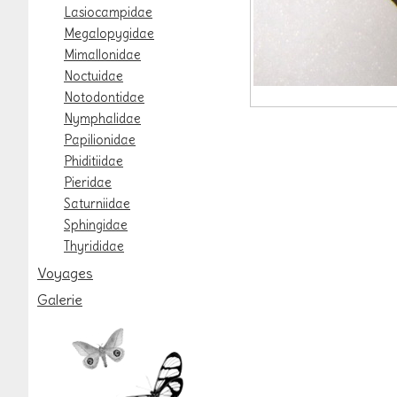
Lasiocampidae
Megalopygidae
Mimallonidae
Noctuidae
Notodontidae
Nymphalidae
Papilionidae
Phiditiidae
Pieridae
Saturniidae
Sphingidae
Thyrididae
Voyages
Galerie