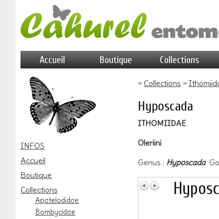
Accueil
Boutique
Collections
»
Collections
»
Ithomiid
Hyposcada
ITHOMIIDAE
Oleriini
INFOS
Accueil
Genus :
Hyposcada
God
Boutique
Hyposc
Collections
Apatelodidae
Bombycidae