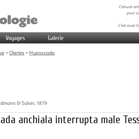
Cahurel-ent
pour vo
C'est aussi t
Voyages
Galerie
ae
»
Oleriini
»
Hyposcada
mann & Salvin, 1879
ada anchiala interrupta male Tes