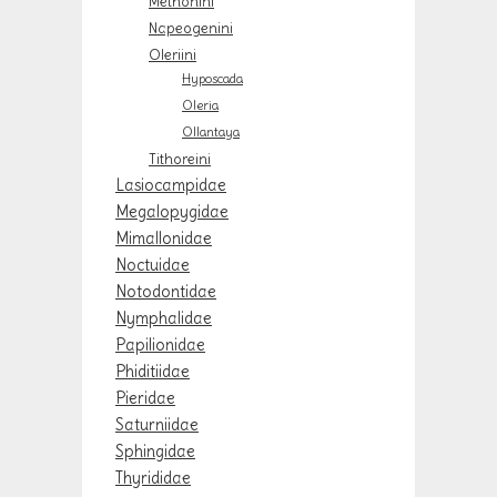
Methonini
Napeogenini
Oleriini
Hyposcada
Oleria
Ollantaya
Tithoreini
Lasiocampidae
Megalopygidae
Mimallonidae
Noctuidae
Notodontidae
Nymphalidae
Papilionidae
Phiditiidae
Pieridae
Saturniidae
Sphingidae
Thyrididae