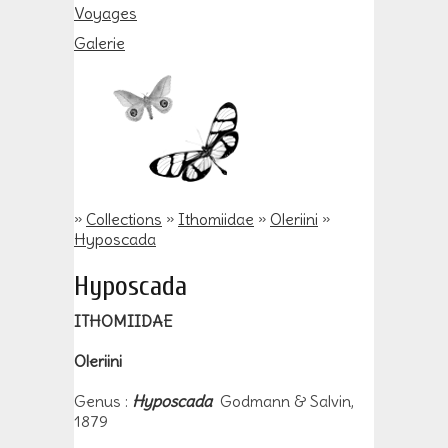
Voyages
Galerie
»
Collections
»
Ithomiidae
»
Oleriini
»
Hyposcada
Hyposcada
ITHOMIIDAE
Oleriini
Genus :
Hyposcada
Godmann & Salvin,
1879