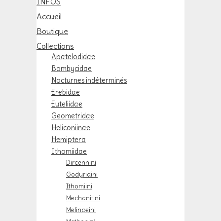
INFOS
Accueil
Boutique
Collections
Apatelodidae
Bombycidae
Nocturnes indéterminés
Erebidae
Euteliidae
Geometridae
Heliconiinae
Hemiptera
Ithomiidae
Dircennini
Godyridini
Ithomiini
Mechanitini
Melinaeini