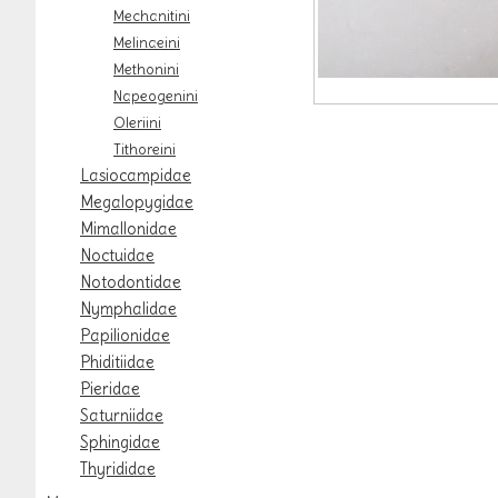
Mechanitini
Melinaeini
Methonini
Napeogenini
Oleriini
Tithoreini
Lasiocampidae
Megalopygidae
Mimallonidae
Noctuidae
Notodontidae
Nymphalidae
Papilionidae
Phiditiidae
Pieridae
Saturniidae
Sphingidae
Thyrididae