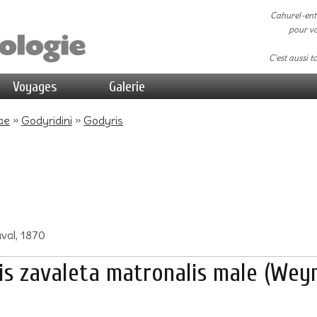
Cahurel-ent
pour vo
C'est aussi t
Voyages
Galerie
ae
»
Godyridini
»
Godyris
val, 1870
is zavaleta matronalis male (Weym