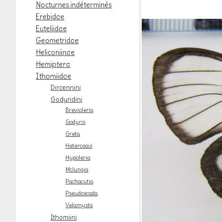
Nocturnes indéterminés
Erebidae
Euteliidae
Geometridae
Heliconiinae
Hemiptera
Ithomiidae
Dircennini
Godyridini
Brevioleria
Godyris
Greta
Heterosais
Hypoleria
Mclungia
Pachacutia
Pseudoscada
Velamysta
Ithomiini