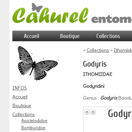
Accueil
Boutique
Collections
»
Collections
»
Ithomiid
Godyris
ITHOMIIDAE
Godyridini
INFOS
Accueil
Genus :
Godyris
Boisdu
Boutique
Godyr
Collections
Apatelodidae
Bombycidae